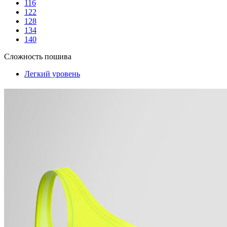
116
122
128
134
140
Сложность пошива
Легкий уровень