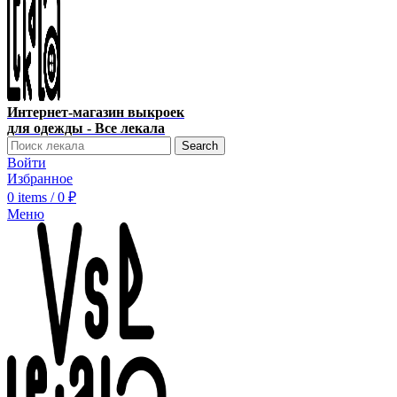
Интернет-магазин выкроек
для одежды - Все лекала
Search
Войти
Избранное
0
items
/
0
₽
Меню