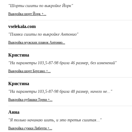
"Шорты сшиты по выкройке Йорк"
Выкройка шорт Йорк +...
vselekala.com
"Плавки сшиты по выкройке Антонио"
Выкройка мужских плавок Антонио...
Кристина
"На параметры 103,5-87-98 брала 46 размер, без изменений"
Выкройка шорт Бергамо +...
Кристина
"На параметры 103,5-87-98 брала 48 размер, ничего не..."
Выкройка рубашки Треви +...
Анна
"Я только начинаю шить, и это третья сшитая..."
Выкройка сумки Либерти +...