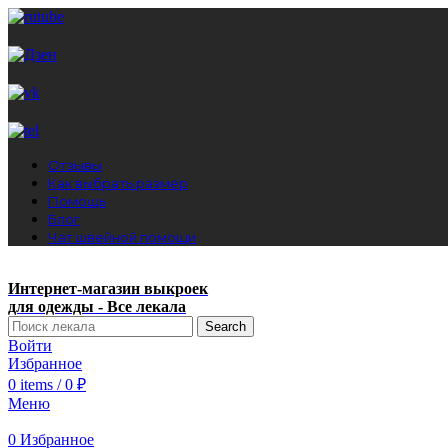
Отзывы
Как выбрать размер
Помощь
Блог
Чат швейной помощи
Интернет-магазин выкроек
для одежды - Все лекала
Search
Войти
Избранное
0
items
/
0
₽
Меню
0
Избранное