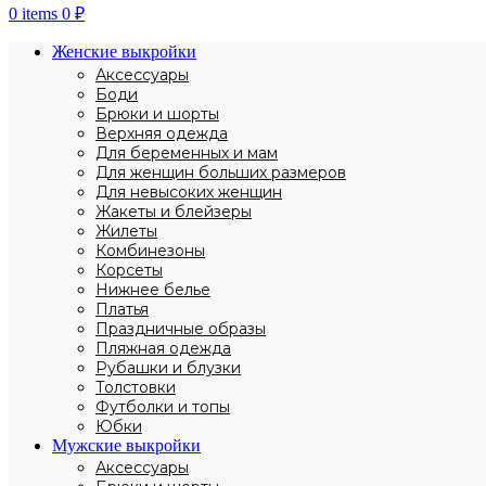
0
items
0
₽
Женские выкройки
Аксессуары
Боди
Брюки и шорты
Верхняя одежда
Для беременных и мам
Для женщин больших размеров
Для невысоких женщин
Жакеты и блейзеры
Жилеты
Комбинезоны
Корсеты
Нижнее белье
Платья
Праздничные образы
Пляжная одежда
Рубашки и блузки
Толстовки
Футболки и топы
Юбки
Мужские выкройки
Аксессуары