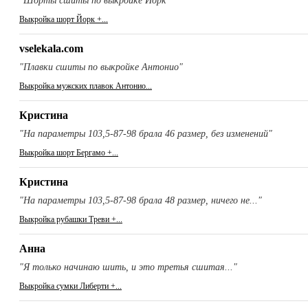
"Шорты сшиты по выкройке Йорк"
Выкройка шорт Йорк +...
vselekala.com
"Плавки сшиты по выкройке Антонио"
Выкройка мужских плавок Антонио...
Кристина
"На параметры 103,5-87-98 брала 46 размер, без изменений"
Выкройка шорт Бергамо +...
Кристина
"На параметры 103,5-87-98 брала 48 размер, ничего не..."
Выкройка рубашки Треви +...
Анна
"Я только начинаю шить, и это третья сшитая..."
Выкройка сумки Либерти +...