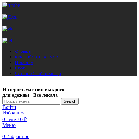
Отзывы
Как выбрать размер
Помощь
Блог
Чат швейной помощи
Интернет-магазин выкроек
для одежды - Все лекала
Search
Войти
Избранное
0
items
/
0
₽
Меню
0
Избранное