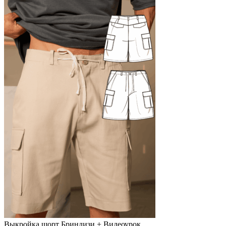
Выкройка шорт Бриндизи + Видеоурок