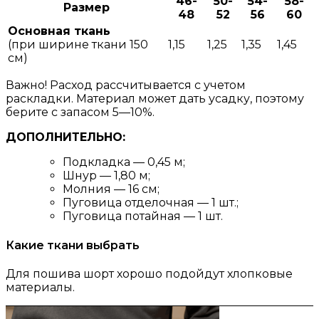
46-
50-
54-
58-
Размер
48
52
56
60
Основная ткань
(при ширине ткани 150
1,15
1,25
1,35
1,45
см)
Важно! Расход рассчитывается с учетом
раскладки. Материал может дать усадку, поэтому
берите с запасом 5—10%.
ДОПОЛНИТЕЛЬНО:
Подкладка — 0,45 м;
Шнур — 1,80 м;
Молния — 16 см;
Пуговица отделочная — 1 шт.;
Пуговица потайная — 1 шт.
Какие ткани выбрать
Для пошива шорт хорошо подойдут хлопковые
материалы.