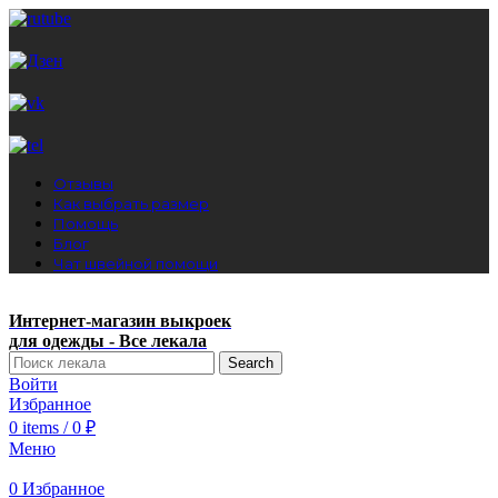
Отзывы
Как выбрать размер
Помощь
Блог
Чат швейной помощи
Интернет-магазин выкроек
для одежды - Все лекала
Search
Войти
Избранное
0
items
/
0
₽
Меню
0
Избранное