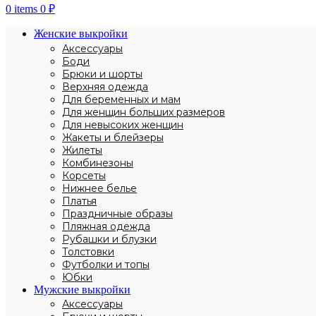
0
items
0
₽
Женские выкройки
Аксессуары
Боди
Брюки и шорты
Верхняя одежда
Для беременных и мам
Для женщин больших размеров
Для невысоких женщин
Жакеты и блейзеры
Жилеты
Комбинезоны
Корсеты
Нижнее белье
Платья
Праздничные образы
Пляжная одежда
Рубашки и блузки
Толстовки
Футболки и топы
Юбки
Мужские выкройки
Аксессуары