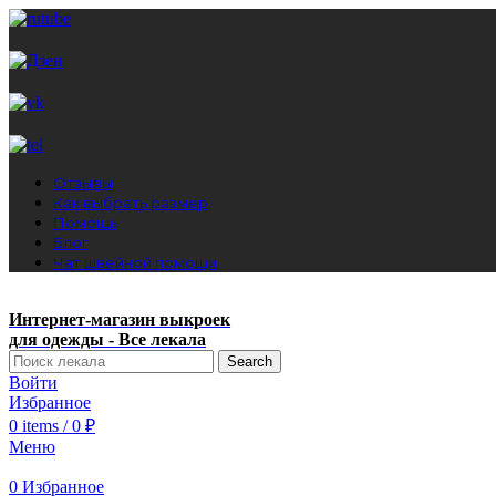
Отзывы
Как выбрать размер
Помощь
Блог
Чат швейной помощи
Интернет-магазин выкроек
для одежды - Все лекала
Search
Войти
Избранное
0
items
/
0
₽
Меню
0
Избранное