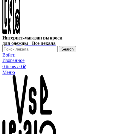
Интернет-магазин выкроек
для одежды - Все лекала
Search
Войти
Избранное
0
items
/
0
₽
Меню