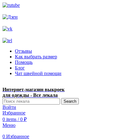
Отзывы
Как выбрать размер
Помощь
Блог
Чат швейной помощи
Интернет-магазин выкроек
для одежды - Все лекала
Search
Войти
Избранное
0
items
/
0
₽
Меню
0
Избранное