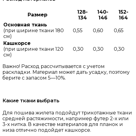
128-
140-
152-
Размер
134
146
164
Основная ткань
(при ширине ткани 180
0,55
0,60
0,65
см)
Кашкорсе
(при ширине ткани 120
0,30
0,30
0,30
см)
Важно! Расход рассчитывается с учетом
раскладки. Материал может дать усадку, поэтому
берите с запасом 5—10%.
Какие ткани выбрать
Для пошива жилета подойдут трикотажные ткани
средней растяжимости, например футер 2-х или
3-х нитка. В качестве материалов для планок и
низа отлично подойдет кашкорсе.