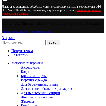
Я даю своё согласие на обработку моих персональных данных, в соответствии с ФЗ
№152 от 22.07.2006, на условиях и для целей, определённых в
политике обработки
персональных данных.
© 2012 – 2025 Интернет-магазин лекал и выкроек для одежды "Все лекала"
WEBSITE DEVELOPER - KORKUNOV EA
Закрыть
Search
Покупателям
Категории
Женские выкройки
Аксессуары
Боди
Брюки и шорты
Верхняя одежда
Для беременных и мам
Для женщин больших размеров
Для невысоких женщин
Жакеты и блейзеры
Жилеты
Комбинезоны