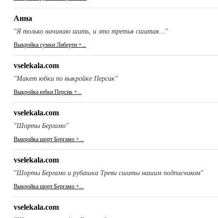
Анна
"Я только начинаю шить, и это третья сшитая..."
Выкройка сумки Либерти +...
vselekala.com
"Макет юбки по выкройке Персик"
Выкройка юбки Персик +...
vselekala.com
"Шорты Бергамо"
Выкройка шорт Бергамо +...
vselekala.com
"Шорты Бергамо и рубашка Треви сшиты нашим подписчиком"
Выкройка шорт Бергамо +...
vselekala.com