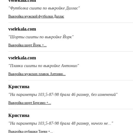
vselekala.com
"Футболка сшита по выкройке Даллас"
Выкройка мужской футболки Даллас
vselekala.com
"Шорты сшиты по выкройке Йорк"
Выкройка шорт Йорк +...
vselekala.com
"Плавки сшиты по выкройке Антонио"
Выкройка мужских плавок Антонио...
Кристина
"На параметры 103,5-87-98 брала 46 размер, без изменений"
Выкройка шорт Бергамо +...
Кристина
"На параметры 103,5-87-98 брала 48 размер, ничего не..."
Выкройка рубашки Треви +...