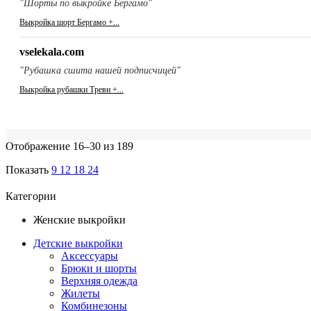
"Шорты по выкройке Бергамо"
Выкройка шорт Бергамо +...
vselekala.com
"Рубашка сшита нашей подписчицей"
Выкройка рубашки Треви +...
Отображение 16–30 из 189
Показать
9
12
18
24
Категории
Женские выкройки
Детские выкройки
Аксессуары
Брюки и шорты
Верхняя одежда
Жилеты
Комбинезоны