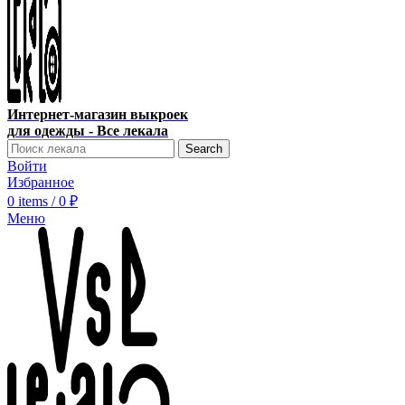
Интернет-магазин выкроек
для одежды - Все лекала
Search
Войти
Избранное
0
items
/
0
₽
Меню